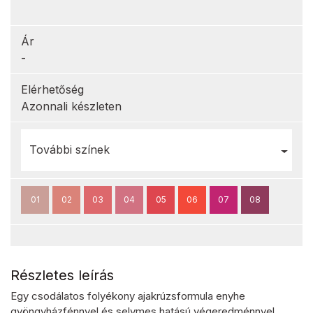
Ár
-
Elérhetőség
Azonnali készleten
További színek
01
02
03
04
05
06
07
08
Részletes leírás
Egy csodálatos folyékony ajakrúzsformula enyhe
gyöngyházfénnyel és selymes hatású végeredménnyel.