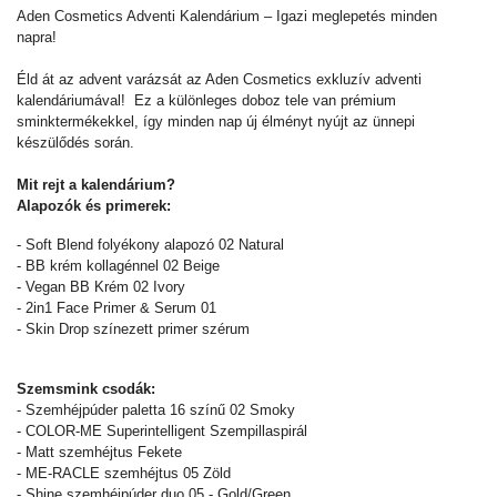
Aden Cosmetics Adventi Kalendárium – Igazi meglepetés minden
napra!
Éld át az advent varázsát az Aden Cosmetics exkluzív adventi
kalendáriumával! Ez a különleges doboz tele van prémium
sminktermékekkel, így minden nap új élményt nyújt az ünnepi
készülődés során.
Mit rejt a kalendárium?
Alapozók és primerek:
- Soft Blend folyékony alapozó 02 Natural
- BB krém kollagénnel 02 Beige
- Vegan BB Krém 02 Ivory
- 2in1 Face Primer & Serum 01
- Skin Drop színezett primer szérum
Szemsmink csodák:
- Szemhéjpúder paletta 16 színű 02 Smoky
- COLOR-ME Superintelligent Szempillaspirál
- Matt szemhéjtus Fekete
- ME-RACLE szemhéjtus 05 Zöld
- Shine szemhéjpúder duo 05 - Gold/Green