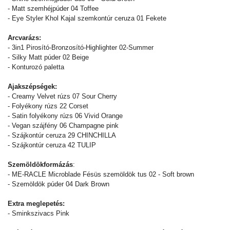
- Matt szemhéjpúder 04 Toffee
- Eye Styler Khol Kajal szemkontúr ceruza 01 Fekete
Arcvarázs:
- 3in1 Pirosító-Bronzosító-
Highlighter 02-Summer
- Silky Matt púder 02 Beige
- Konturozó paletta
Ajakszépségek:
- Creamy Velvet rúzs 07 Sour Cherry
- Folyékony rúzs 22 Corset
- Satin folyékony rúzs 06 Vivid Orange
- Vegan szájfény 06 Champagne pink
- Szájkontúr ceruza 29 CHINCHILLA
- Szájkontúr ceruza 42 TULIP
Szemöldökformázás
:
- ME-RACLE Microblade Fésüs szemöldök tus 02 - Soft brown
- Szemöldök púder 04 Dark Brown
Extra meglepetés:
- Sminkszivacs Pink