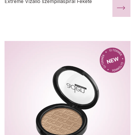
Extreme Vízálló szempillaspirál Fekete