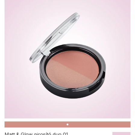
Matt & Glow pirosító duo 01