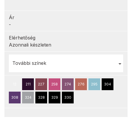
Ár
-
Elérhetőség
Azonnali készleten
További színek
12
211
227
258
274
276
295
304
308
324
328
329
330