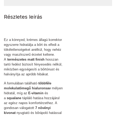
Részletes leírás
Ez a könnyed, krémes állagú korrektor
egyszerre hidratálja a bőrt és elfedi a
tökéletlenségeket anélkül, hogy nehéz
vagy maszkszerű érzetet keltene.
A
természetes matt finish
hosszan
tartó fedést biztosít fényesedés nélkül,
miközben egységesíti a bőrtónust és
halványítja az apróbb hibákat.
A formulában található
többféle
molekulatömegű hialuronsav
mélyen
hidratál, míg az
E-vitamin
és
a
squalane
tápláló hatása hozzájárul
az egész napos komfortérzethez. A
gondosan válogatott
7 növényi
kivonat
nyugtató és bőrápoló hatással