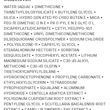
WATER (AQUA) • DIMETHICONE •
TRIMETHYLSILOXYSILICATE • BUTYLENE GLYCOL •
SILICA • HYDRO GEN ATED PO LYISO BUTEN E • MICA •
PEG-10 DIMETHIC O N E • PR O PYL E N E GLYC O L
DICAPRYLATE/DICAPRATE • CETYL PEG/PPG-10/1
DIMETHICONE • VINYL DIMETHICONE/METHICONE
SILSESQUIOXANE CROSSPOLYMER • SODIUM CHLORIDE
• POLYSILICONE-11 • CAPRYLYL GLYCOL •
STEARALKONIUM HECTORITE • SORBITAN
SESQUIOLEATE • TOCOPHERYL ACETATE • LITHIUM
MAGNESIUM SODIUM SILICATE • C30-45 ALKYL
METHICONE • C30-45 OLEFIN •
TRIETHOXYCAPRYLYLSILANE •
HYDROXYACETOPHENONE • PROPYLENE CARBONATE •
ETHYLHEXYLGLYCERIN • TETRASODIUM
PYROPHOSPHATE • SQUALANE • ALUMINUM
HYDROXIDE • CENTELLA ASIATICA EXTRACT •
POLYGONUM CUSPIDATUM ROOT EXTRACT •
PENTYLENE GLYCOL • SCUTELLARIA BAICALENSIS ROOT
EXTRACT • CAMELLIA SINENSIS LEAF EXTRACT •