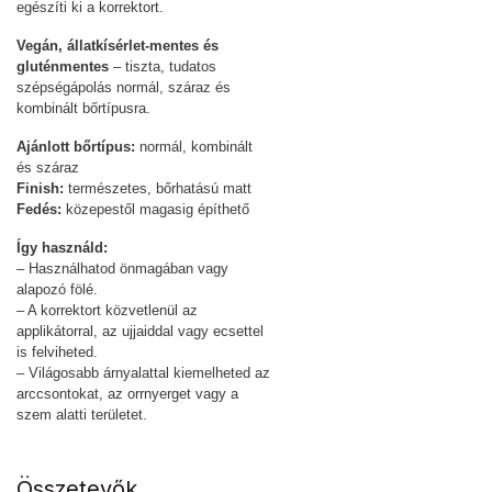
egészíti ki a korrektort.
Vegán, állatkísérlet-mentes és
gluténmentes
– tiszta, tudatos
szépségápolás normál, száraz és
kombinált bőrtípusra.
Ajánlott bőrtípus:
normál, kombinált
és száraz
Finish:
természetes, bőrhatású matt
Fedés:
közepestől magasig építhető
Így használd:
– Használhatod önmagában vagy
alapozó fölé.
– A korrektort közvetlenül az
applikátorral, az ujjaiddal vagy ecsettel
is felviheted.
– Világosabb árnyalattal kiemelheted az
arccsontokat, az orrnyerget vagy a
szem alatti területet.
Összetevők