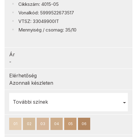
Cikkszám: 4015-05
Vonalkód: 5999522673517
VTSZ: 33049900IT
Mennyiség / csomag: 35/10
Ár
-
Elérhetőség
Azonnali készleten
További színek
01
02
03
04
05
06