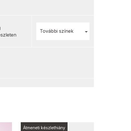
g
További színek
észleten