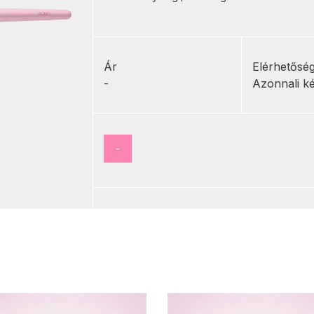
Ár
Elérhetősé
-
Azonnali k
-