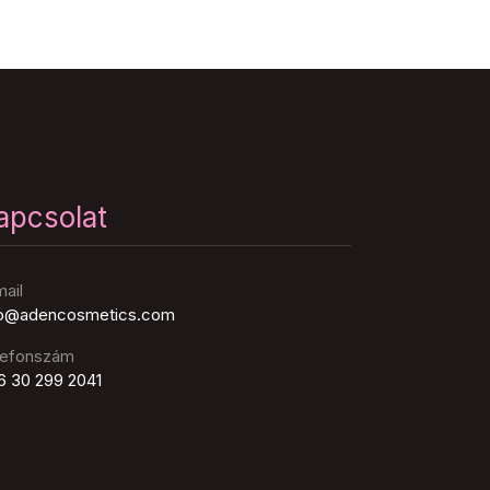
apcsolat
ail
fo@adencosmetics.com
lefonszám
6 30 299 2041