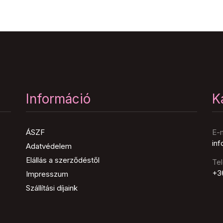
Információ
K
ÁSZF
E-m
in
Adatvédelem
Elállás a szerződéstől
Te
+3
Impresszum
Szállítási díjaink