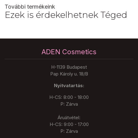
További termékeink
Ezek is érdekelhetnek Téged
ADEN Cosmetics
H-1139 Budapest
Pap Károly u. 18/B
Nyitvatartás:
H-CS: 8:00 - 18:00
P: Zárva
Áruátvétel:
H-CS: 9:00 - 17:00
P: Zárva